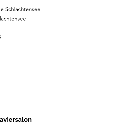
de Schlachtensee
lachtensee
9
laviersalon