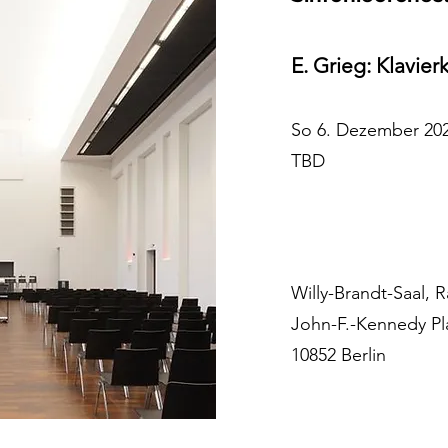
E. Grieg: Klavier
​So
6.
Dezember 20
TBD
Willy-Brandt-Saal,
John-F.-Kennedy Pla
10852 Berlin