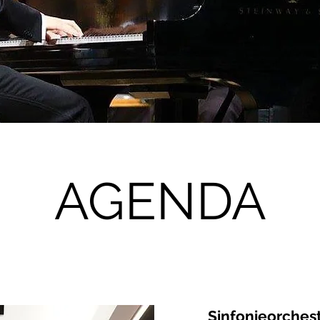
AGENDA
Sinfonieorches