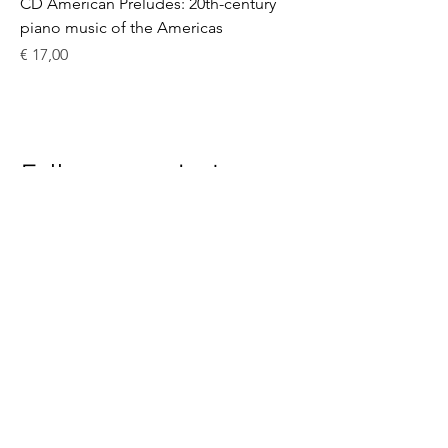
CD American Preludes: 20th-century
piano music of the Americas
Preço
€ 17,00
Follow us on Instagram
@allanduartemanhas